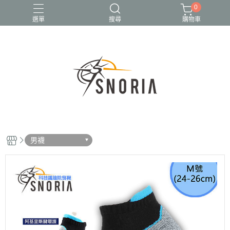
0
選單
搜尋
購物車
【L】加大尺碼
【LR】左右腳
【厚】Q彈氣墊
【薄】平面
五指襪
男襪