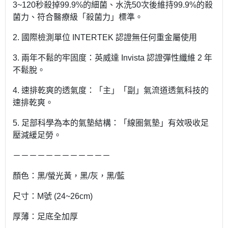
3~120秒殺掉99.9%的細菌、水洗50次後維持99.9%的殺
菌力、符合醫療級「殺菌力」標準。
2. 國際檢測單位 INTERTEK 認證無任何重金屬使用
3. 兩年不鬆的牢固度：英威達 Invista 認證彈性纖維 2 年
不鬆脫。
4. 速排乾爽的透氣度：「主」「副」氣流道透氣科技的
速排乾爽。
5. 足部科學為本的氣墊結構：「線圈氣墊」有效吸收足
壓減緩足勞。
－－－－－－－－－－－－
顏色：黑/螢光黃，黑/灰，黑/藍
尺寸：M號 (24~26cm)
厚薄：足底全加厚