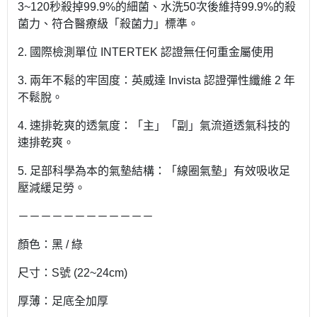
3~120秒殺掉99.9%的細菌、水洗50次後維持99.9%的殺
菌力、符合醫療級「殺菌力」標準。
2. 國際檢測單位 INTERTEK 認證無任何重金屬使用
3. 兩年不鬆的牢固度：英威達 Invista 認證彈性纖維 2 年
不鬆脫。
4. 速排乾爽的透氣度：「主」「副」氣流道透氣科技的
速排乾爽。
5. 足部科學為本的氣墊結構：「線圈氣墊」有效吸收足
壓減緩足勞。
－－－－－－－－－－－－
顏色：黑 / 綠
尺寸：S號 (22~24cm)
厚薄：足底全加厚