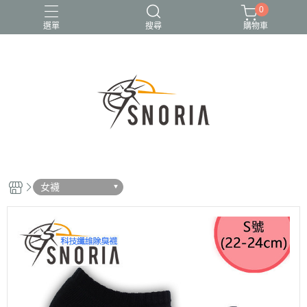
0
選單
搜尋
購物車
【L】加大尺碼
【LR】左右腳
【厚】Q彈氣墊
【薄】平面
五指襪
女襪