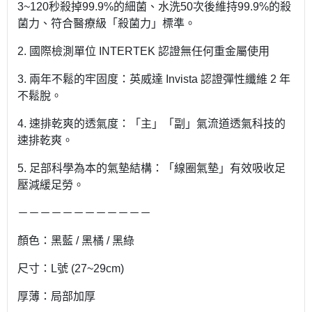
3~120秒殺掉99.9%的細菌、水洗50次後維持99.9%的殺
菌力、符合醫療級「殺菌力」標準。
2. 國際檢測單位 INTERTEK 認證無任何重金屬使用
3. 兩年不鬆的牢固度：英威達 Invista 認證彈性纖維 2 年
不鬆脫。
4. 速排乾爽的透氣度：「主」「副」氣流道透氣科技的
速排乾爽。
5. 足部科學為本的氣墊結構：「線圈氣墊」有效吸收足
壓減緩足勞。
－－－－－－－－－－－－
顏色：黑藍 / 黑橘 / 黑綠
尺寸：L號 (27~29cm)
厚薄：局部加厚