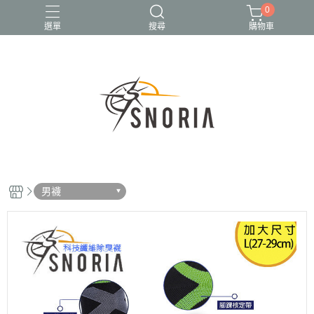
0
選單
搜尋
購物車
【L】加大尺碼
【LR】左右腳
【厚】Q彈氣墊
【薄】平面
五指襪
男襪