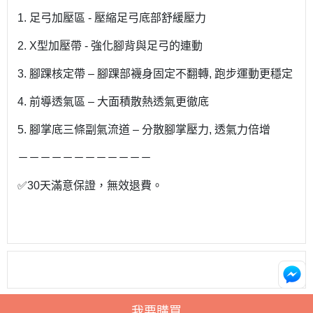
1. 足弓加壓區 - 壓縮足弓底部舒緩壓力
2. X型加壓帶 - 強化腳背與足弓的連動
3. 腳踝核定帶 – 腳踝部襪身固定不翻轉, 跑步運動更穩定
4. 前導透氣區 – 大面積散熱透氣更徹底
5. 腳掌底三條副氣流道 – 分散腳掌壓力, 透氣力倍增
－－－－－－－－－－－－
✅30天滿意保證，無效退費。
我要購買